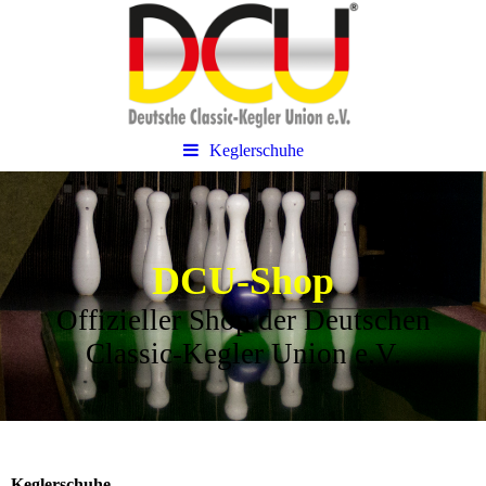
Keglerschuhe
DCU-Shop
Offizieller Shop der Deutschen
Classic-Kegler Union e.V.
Keglerschuhe