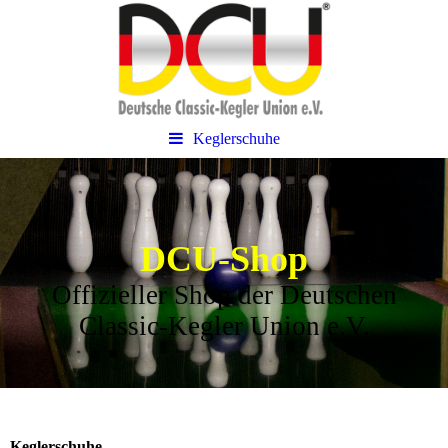
Keglerschuhe
DCU-Shop
Offizieller Shop der Deutschen
Classic-Kegler Union e.V.
Keglerschuhe