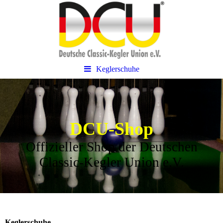
Keglerschuhe
DCU-Shop
Offizieller Shop der Deutschen
Classic-Kegler Union e.V.
Keglerschuhe